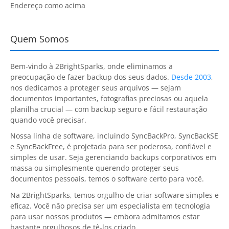
Request Support
Endereço como acima
Knowledge Base
Quem Somos
Articles
Bem-vindo à
2BrightSparks
, onde eliminamos a
Tutorials
preocupação de fazer backup dos seus dados.
Desde 2003
,
nos dedicamos a proteger seus arquivos — sejam
SyncBackPro
Online Help
documentos importantes, fotografias preciosas ou aquela
planilha crucial — com backup seguro e fácil restauração
Uptime Status
quando você precisar.
About
Nossa linha de software, incluindo
SyncBackPro
,
SyncBackSE
e
SyncBackFree
, é projetada para ser poderosa, confiável e
About Us
simples de usar. Seja gerenciando backups corporativos em
massa ou simplesmente querendo proteger seus
Customers
documentos pessoais, temos o software certo para você.
Na
2BrightSparks
, temos orgulho de criar software simples e
Testimonials
eficaz. Você não precisa ser um especialista em tecnologia
para usar nossos produtos — embora admitamos estar
Trust & Security
bastante orgulhosos de tê-los criado.