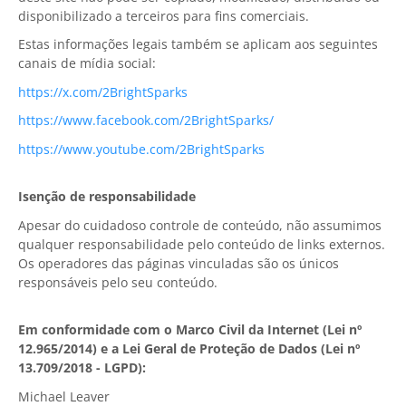
disponibilizado a terceiros para fins comerciais.
Buy
Estas informações legais também se aplicam aos seguintes
Visit Secure Web Store
canais de mídia social:
https://x.com/2BrightSparks
Buy via Wire Transfer or P.O.
https://www.facebook.com/2BrightSparks/
Upgrade to
SyncBackPro/SE V12
https://www.youtube.com/2BrightSparks
Buy Upgrade Assurance
Isenção de responsabilidade
Competitive Upgrade Offer
Apesar do cuidadoso controle de conteúdo, não assumimos
qualquer responsabilidade pelo conteúdo de links externos.
Volume and ENP Discounts
Os operadores das páginas vinculadas são os únicos
responsáveis pelo seu conteúdo.
Become an Affiliate
Em conformidade com o Marco Civil da Internet (Lei nº
List of Affiliates
12.965/2014) e a Lei Geral de Proteção de Dados (Lei nº
13.709/2018 - LGPD):
Support
Michael Leaver