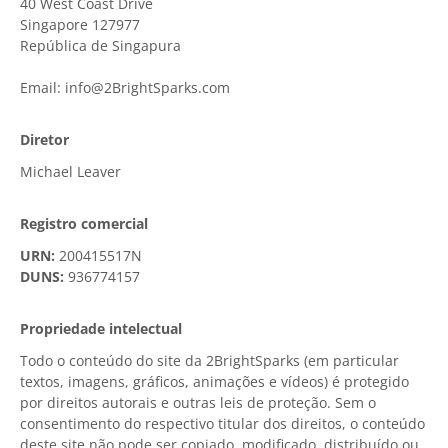
40 West Coast Drive
OnClick Utilities
Singapore 127977
República de Singapura
Freeware
Email: info@2BrightSparks.com
Downloads
Download
SyncBackPro
Diretor
Michael Leaver
Download
SyncBackSE
Download
SyncBack Management System
Registro comercial
URN:
200415517N
Download
SyncBack Touch
DUNS:
936774157
Download
SyncBack Monitor
(Android)
Propriedade intelectual
Download
OnClick Utilities
Todo o conteúdo do site da
2BrightSparks
(em particular
textos, imagens, gráficos, animações e vídeos) é protegido
Download Freeware
por direitos autorais e outras leis de proteção. Sem o
consentimento do respectivo titular dos direitos, o conteúdo
Download Old Versions
deste site não pode ser copiado, modificado, distribuído ou