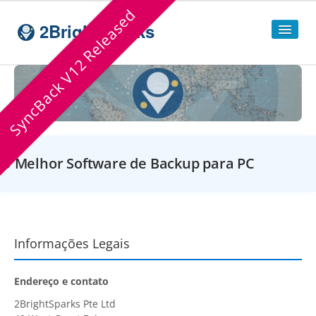
SyncBack V12 Released
2BrightSparks
Home
Sitemap
Products
O Melhor Software de Backup para PC
SyncBackPro
SyncBackSE
Compare
SyncBack
Editions
Informações Legais
SyncBack Management System
Endereço e contato
SyncBack Touch
2BrightSparks Pte Ltd