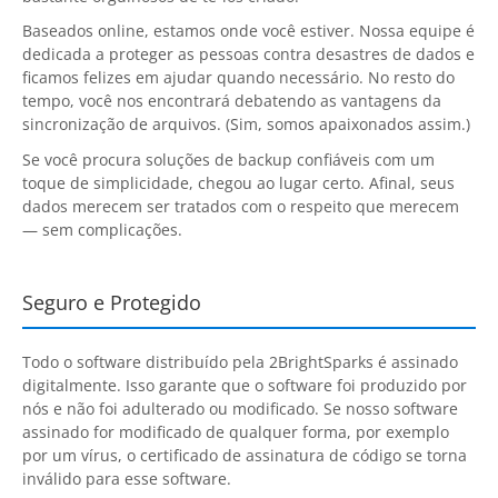
Contact
Baseados online, estamos onde você estiver. Nossa equipe é
dedicada a proteger as pessoas contra desastres de dados e
ficamos felizes em ajudar quando necessário. No resto do
Contact Us
tempo, você nos encontrará debatendo as vantagens da
Request Support
sincronização de arquivos. (Sim, somos apaixonados assim.)
Se você procura soluções de backup confiáveis com um
Subscribe to Mailing List
toque de simplicidade, chegou ao lugar certo. Afinal, seus
dados merecem ser tratados com o respeito que merecem
— sem complicações.
Seguro e Protegido
Todo o software distribuído pela
2BrightSparks
é assinado
digitalmente. Isso garante que o software foi produzido por
nós e não foi adulterado ou modificado. Se nosso software
assinado for modificado de qualquer forma, por exemplo
por um vírus, o certificado de assinatura de código se torna
inválido para esse software.