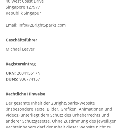
40 West Coast Drive
OnClick Utilities
Singapore 127977
Republik Singapur
Freeware
Email: info@2BrightSparks.com
Downloads
Download
SyncBackPro
Geschäftsführer
Michael Leaver
Download
SyncBackSE
Download
SyncBack Management System
Registereintrag
URN:
200415517N
Download
SyncBack Touch
DUNS:
936774157
Download
SyncBack Monitor
(Android)
Rechtliche Hinweise
Download
OnClick Utilities
Der gesamte Inhalt der 2BrightSparks-Website
(insbesondere Texte, Bilder, Grafiken, Animationen und
Download Freeware
Videos) unterliegt dem Schutz des Urheberrechts und
anderer Schutzgesetze. Ohne Zustimmung des jeweiligen
Download Old Versions
Rechteinhabers darf der Inhalt dieser Website nicht zu