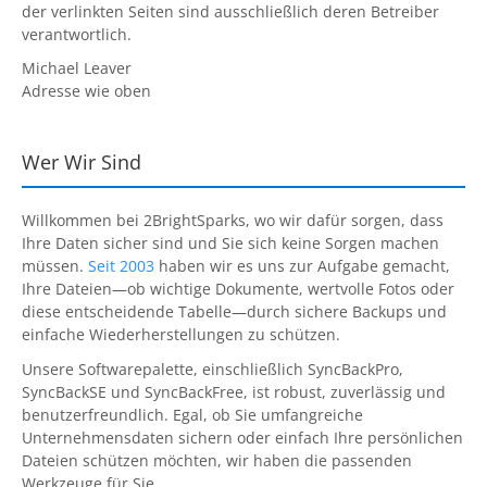
Request Support
der verlinkten Seiten sind ausschließlich deren Betreiber
verantwortlich.
Knowledge Base
Michael Leaver
Adresse wie oben
Articles
Tutorials
Wer Wir Sind
SyncBackPro
Online Help
Willkommen bei
2BrightSparks
, wo wir dafür sorgen, dass
Uptime Status
Ihre Daten sicher sind und Sie sich keine Sorgen machen
müssen.
Seit 2003
haben wir es uns zur Aufgabe gemacht,
About
Ihre Dateien—ob wichtige Dokumente, wertvolle Fotos oder
diese entscheidende Tabelle—durch sichere Backups und
About Us
einfache Wiederherstellungen zu schützen.
Unsere Softwarepalette, einschließlich
SyncBackPro
,
Customers
SyncBackSE
und
SyncBackFree
, ist robust, zuverlässig und
benutzerfreundlich. Egal, ob Sie umfangreiche
Testimonials
Unternehmensdaten sichern oder einfach Ihre persönlichen
Dateien schützen möchten, wir haben die passenden
Trust & Security
Werkzeuge für Sie.