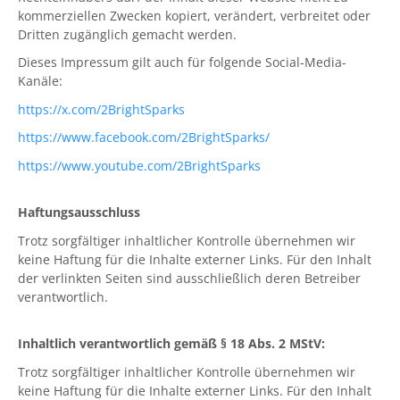
kommerziellen Zwecken kopiert, verändert, verbreitet oder
Buy
Dritten zugänglich gemacht werden.
Visit Secure Web Store
Dieses Impressum gilt auch für folgende Social-Media-
Kanäle:
Buy via Wire Transfer or P.O.
https://x.com/2BrightSparks
Upgrade to
SyncBackPro/SE V12
https://www.facebook.com/2BrightSparks/
https://www.youtube.com/2BrightSparks
Buy Upgrade Assurance
Haftungsausschluss
Competitive Upgrade Offer
Trotz sorgfältiger inhaltlicher Kontrolle übernehmen wir
Volume and ENP Discounts
keine Haftung für die Inhalte externer Links. Für den Inhalt
der verlinkten Seiten sind ausschließlich deren Betreiber
Become an Affiliate
verantwortlich.
List of Affiliates
Inhaltlich verantwortlich gemäß § 18 Abs. 2 MStV:
Support
Trotz sorgfältiger inhaltlicher Kontrolle übernehmen wir
keine Haftung für die Inhalte externer Links. Für den Inhalt